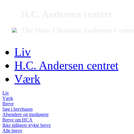
H.C. Andersen centret
The Hans Christian Andersen Centr
Liv
H.C. Andersen centret
Værk
Liv
Værk
Breve
Søg i brevbasen
Afsendere og modtagere
Breve om HCA
Ikke tidligere trykte breve
Alle breve