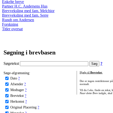
Enkelte breve
Partner H.C. Andersens Hus
Brevveksling med fam. Melchior
Brevveksling med fam. Serre
Rundt om Andersen
Forskning
Titler oversat
Søgning i brevbasen
Søgetekst
?
Søge-afgrænsning:
Hjælp til
Brevtekst
:
Dato
?
Der er ingen restriktioner p
Afsender
?
normalt.
Modtager
?
Vil du f.eks. finde en tekst,
Naar dette Brev
indgår, skal
Brevtekst
?
Herkomst
?
Original Placering
?
Metatekst
?