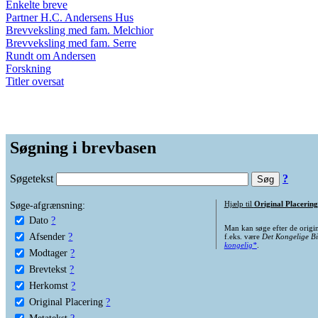
Enkelte breve
Partner H.C. Andersens Hus
Brevveksling med fam. Melchior
Brevveksling med fam. Serre
Rundt om Andersen
Forskning
Titler oversat
Søgning i brevbasen
Søgetekst
?
Søge-afgrænsning:
Hjælp til
Original Placering
Dato
?
Man kan søge efter de origi
Afsender
?
f.eks. være
Det Kongelige Bi
kongelig*
.
Modtager
?
Brevtekst
?
Herkomst
?
Original Placering
?
Metatekst
?