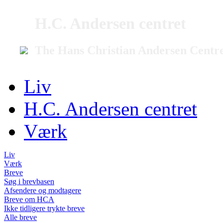
H.C. Andersen centret
The Hans Christian Andersen Centr
Liv
H.C. Andersen centret
Værk
Liv
Værk
Breve
Søg i brevbasen
Afsendere og modtagere
Breve om HCA
Ikke tidligere trykte breve
Alle breve