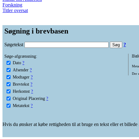
Forskning
Titler oversat
Søgning i brevbasen
Søgetekst
?
Søge-afgrænsning:
Hjæl
Dato
?
Metat
Afsender
?
Der e
Modtager
?
Brevtekst
?
Herkomst
?
Original Placering
?
Metatekst
?
Hvis du ønsker at købe rettigheden til at bruge en tekst eller et billed