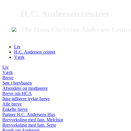
H.C. Andersen centret
The Hans Christian Andersen Centr
Liv
H.C. Andersen centret
Værk
Liv
Værk
Breve
Søg i brevbasen
Afsendere og modtagere
Breve om HCA
Ikke tidligere trykte breve
Alle breve
Enkelte breve
Partner H.C. Andersens Hus
Brevveksling med fam. Melchior
Brevveksling med fam. Serre
Rundt om Andersen