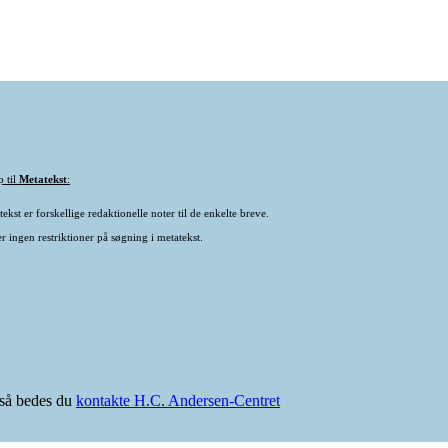
p til
Metatekst
:
ekst er forskellige redaktionelle noter til de enkelte breve.
r ingen restriktioner på søgning i metatekst.
e så bedes du
kontakte H.C. Andersen-Centret