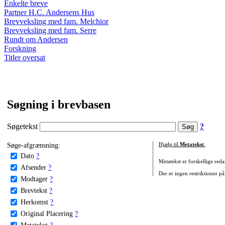
Enkelte breve
Partner H.C. Andersens Hus
Brevveksling med fam. Melchior
Brevveksling med fam. Serre
Rundt om Andersen
Forskning
Titler oversat
Søgning i brevbasen
Søgetekst
?
Søge-afgrænsning:
Hjælp til
Metatekst
:
Dato
?
Metatekst er forskellige reda
Afsender
?
Der er ingen restriktioner på
Modtager
?
Brevtekst
?
Herkomst
?
Original Placering
?
Metatekst
?