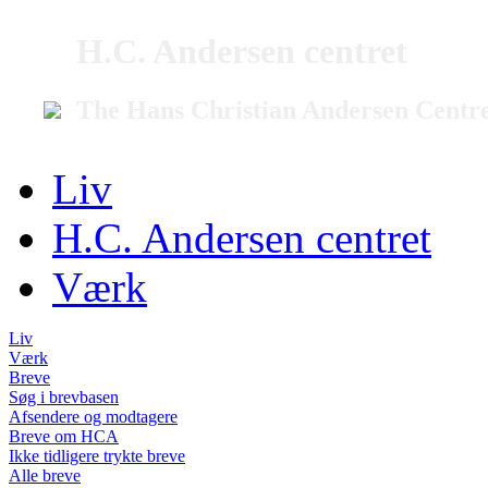
H.C. Andersen centret
The Hans Christian Andersen Centr
Liv
H.C. Andersen centret
Værk
Liv
Værk
Breve
Søg i brevbasen
Afsendere og modtagere
Breve om HCA
Ikke tidligere trykte breve
Alle breve