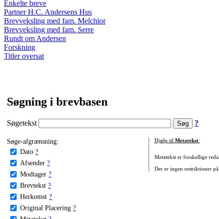
Enkelte breve
Partner H.C. Andersens Hus
Brevveksling med fam. Melchior
Brevveksling med fam. Serre
Rundt om Andersen
Forskning
Titler oversat
Søgning i brevbasen
Søgetekst
?
Søge-afgrænsning:
Hjælp til
Metatekst
:
Dato
?
Metatekst er forskellige reda
Afsender
?
Der er ingen restriktioner på
Modtager
?
Brevtekst
?
Herkomst
?
Original Placering
?
Metatekst
?