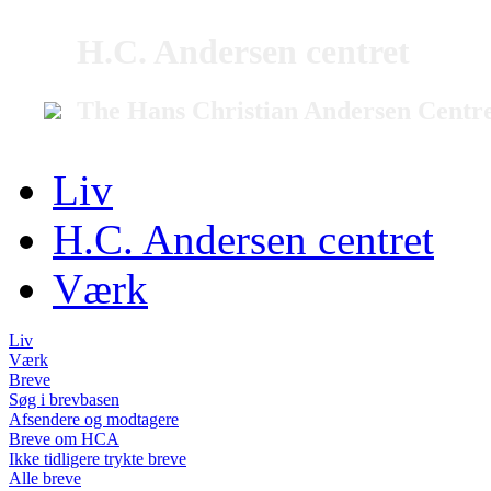
H.C. Andersen centret
The Hans Christian Andersen Centr
Liv
H.C. Andersen centret
Værk
Liv
Værk
Breve
Søg i brevbasen
Afsendere og modtagere
Breve om HCA
Ikke tidligere trykte breve
Alle breve