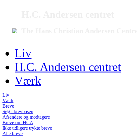
H.C. Andersen centret
The Hans Christian Andersen Centr
Liv
H.C. Andersen centret
Værk
Liv
Værk
Breve
Søg i brevbasen
Afsendere og modtagere
Breve om HCA
Ikke tidligere trykte breve
Alle breve