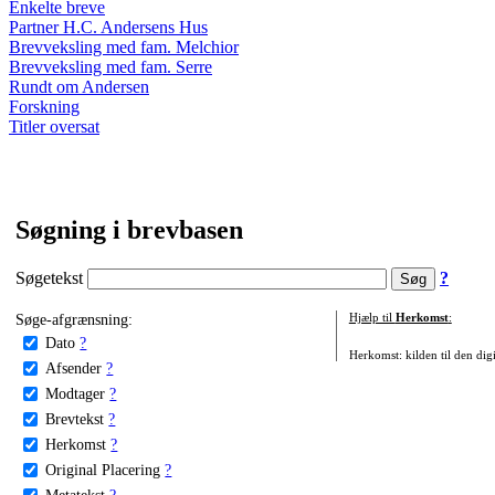
Enkelte breve
Partner H.C. Andersens Hus
Brevveksling med fam. Melchior
Brevveksling med fam. Serre
Rundt om Andersen
Forskning
Titler oversat
Søgning i brevbasen
Søgetekst
?
Søge-afgrænsning:
Hjælp til
Herkomst
:
Dato
?
Herkomst: kilden til den digi
Afsender
?
Modtager
?
Brevtekst
?
Herkomst
?
Original Placering
?
Metatekst
?