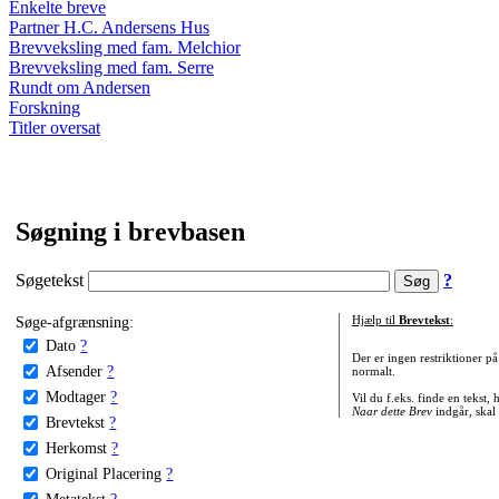
Enkelte breve
Partner H.C. Andersens Hus
Brevveksling med fam. Melchior
Brevveksling med fam. Serre
Rundt om Andersen
Forskning
Titler oversat
Søgning i brevbasen
Søgetekst
?
Søge-afgrænsning:
Hjælp til
Brevtekst
:
Dato
?
Der er ingen restriktioner p
Afsender
?
normalt.
Modtager
?
Vil du f.eks. finde en tekst,
Naar dette Brev
indgår, skal
Brevtekst
?
Herkomst
?
Original Placering
?
Metatekst
?