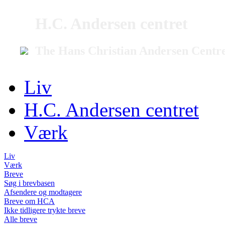
H.C. Andersen centret
The Hans Christian Andersen Centr
Liv
H.C. Andersen centret
Værk
Liv
Værk
Breve
Søg i brevbasen
Afsendere og modtagere
Breve om HCA
Ikke tidligere trykte breve
Alle breve