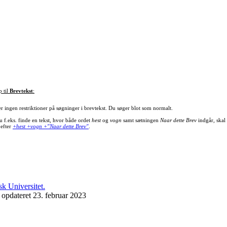
p til
Brevtekst
:
er ingen restriktioner på søgninger i brevtekst. Du søger blot som normalt.
u f.eks. finde en tekst, hvor både ordet
hest
og
vogn
samt sætningen
Naar dette Brev
indgår, skal
 efter
+hest +vogn +"Naar dette Brev"
.
 opdateret 23. februar 2023