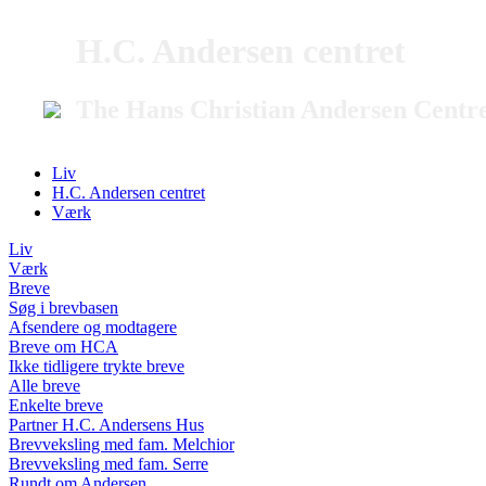
H.C. Andersen centret
The Hans Christian Andersen Centr
Liv
H.C. Andersen centret
Værk
Liv
Værk
Breve
Søg i brevbasen
Afsendere og modtagere
Breve om HCA
Ikke tidligere trykte breve
Alle breve
Enkelte breve
Partner H.C. Andersens Hus
Brevveksling med fam. Melchior
Brevveksling med fam. Serre
Rundt om Andersen