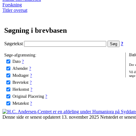
Forskning
Titler oversat
Søgning i brevbasen
Søgetekst
?
Søge-afgrænsning:
Hjæl
Dato
?
Der 
Afsender
?
Vil d
Modtager
?
søge
Brevtekst
?
Herkomst
?
Original Placering
?
Metatekst
?
Denne side er senest opdateret 13. november 2025 Netstedet er senest