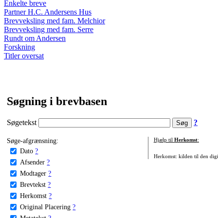
Enkelte breve
Partner H.C. Andersens Hus
Brevveksling med fam. Melchior
Brevveksling med fam. Serre
Rundt om Andersen
Forskning
Titler oversat
Søgning i brevbasen
Søgetekst
?
Søge-afgrænsning:
Hjælp til
Herkomst
:
Dato
?
Herkomst: kilden til den digi
Afsender
?
Modtager
?
Brevtekst
?
Herkomst
?
Original Placering
?
Metatekst
?