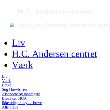
H.C. Andersen centret
The Hans Christian Andersen Centr
Liv
H.C. Andersen centret
Værk
Liv
Værk
Breve
Søg i brevbasen
Afsendere og modtagere
Breve om HCA
Ikke tidligere trykte breve
Alle breve