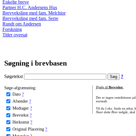
Enkelte breve
Partner H.C. Andersens Hus
Brevveksling med fam. Melchior
Brevveksling med fam. Serre
Rundt om Andersen
Forskning
Titler oversat
Søgning i brevbasen
Søgetekst
?
Søge-afgrænsning:
Hjælp til
Brevtekst
:
Dato
?
Der er ingen restriktioner p
Afsender
?
normalt.
Modtager
?
Vil du f.eks. finde en tekst,
Naar dette Brev
indgår, skal
Brevtekst
?
Herkomst
?
Original Placering
?
Metatekst
?