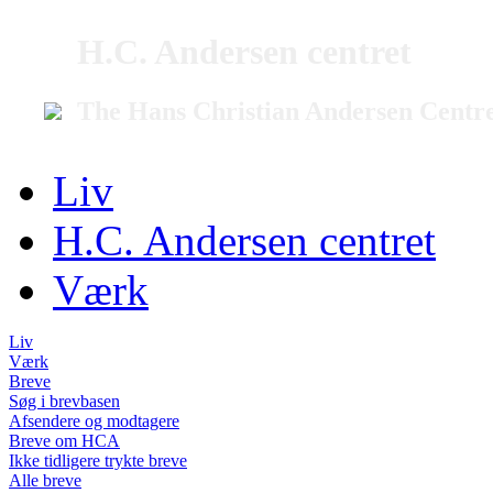
H.C. Andersen centret
The Hans Christian Andersen Centr
Liv
H.C. Andersen centret
Værk
Liv
Værk
Breve
Søg i brevbasen
Afsendere og modtagere
Breve om HCA
Ikke tidligere trykte breve
Alle breve