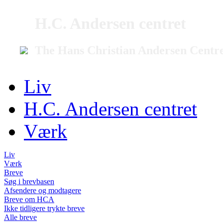
H.C. Andersen centret
The Hans Christian Andersen Centr
Liv
H.C. Andersen centret
Værk
Liv
Værk
Breve
Søg i brevbasen
Afsendere og modtagere
Breve om HCA
Ikke tidligere trykte breve
Alle breve