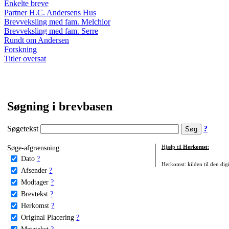
Enkelte breve
Partner H.C. Andersens Hus
Brevveksling med fam. Melchior
Brevveksling med fam. Serre
Rundt om Andersen
Forskning
Titler oversat
Søgning i brevbasen
Søgetekst
?
Søge-afgrænsning:
Hjælp til
Herkomst
:
Dato
?
Herkomst: kilden til den digi
Afsender
?
Modtager
?
Brevtekst
?
Herkomst
?
Original Placering
?
Metatekst
?