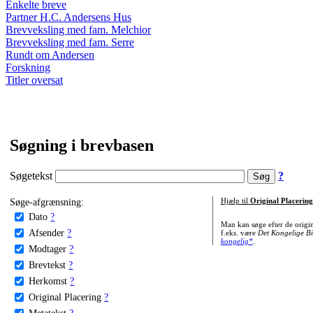
Enkelte breve
Partner H.C. Andersens Hus
Brevveksling med fam. Melchior
Brevveksling med fam. Serre
Rundt om Andersen
Forskning
Titler oversat
Søgning i brevbasen
Søgetekst
?
Søge-afgrænsning:
Hjælp til
Original Placering
Dato
?
Man kan søge efter de origi
Afsender
?
f.eks. være
Det Kongelige Bi
kongelig*
.
Modtager
?
Brevtekst
?
Herkomst
?
Original Placering
?
Metatekst
?