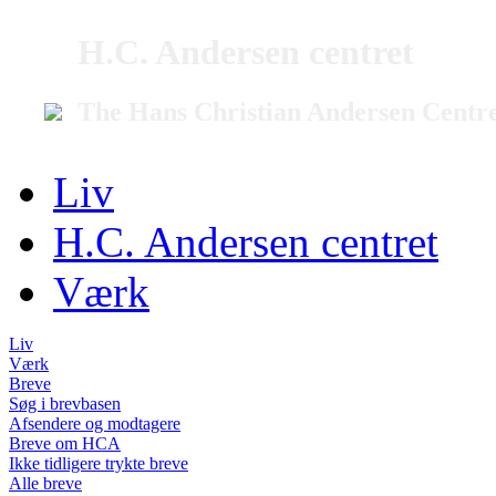
H.C. Andersen centret
The Hans Christian Andersen Centr
Liv
H.C. Andersen centret
Værk
Liv
Værk
Breve
Søg i brevbasen
Afsendere og modtagere
Breve om HCA
Ikke tidligere trykte breve
Alle breve