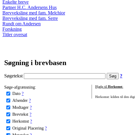
Enkelte breve
Partner H.C. Andersens Hus
Brevveksling med fam. Melchior
Brevveksling med fam. Serre
Rundt om Andersen
Forskning
Titler oversat
Søgning i brevbasen
Søgetekst
?
Søge-afgrænsning:
Hjælp til
Herkomst
:
Dato
?
Herkomst: kilden til den digi
Afsender
?
Modtager
?
Brevtekst
?
Herkomst
?
Original Placering
?
Metatekst
?