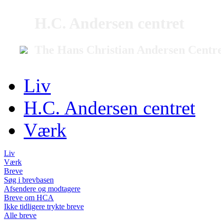
H.C. Andersen centret
The Hans Christian Andersen Centr
Liv
H.C. Andersen centret
Værk
Liv
Værk
Breve
Søg i brevbasen
Afsendere og modtagere
Breve om HCA
Ikke tidligere trykte breve
Alle breve