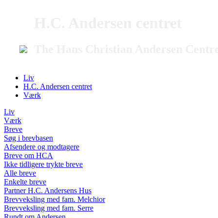
H.C. Andersen centret
The Hans Christian Andersen Centr
Liv
H.C. Andersen centret
Værk
Liv
Værk
Breve
Søg i brevbasen
Afsendere og modtagere
Breve om HCA
Ikke tidligere trykte breve
Alle breve
Enkelte breve
Partner H.C. Andersens Hus
Brevveksling med fam. Melchior
Brevveksling med fam. Serre
Rundt om Andersen