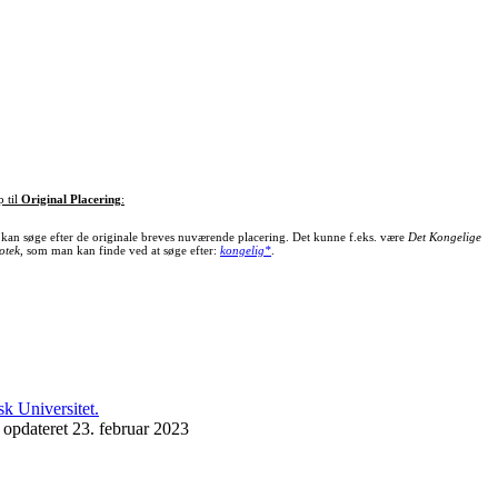
p til
Original Placering
:
kan søge efter de originale breves nuværende placering. Det kunne f.eks. være
Det Kongelige
otek
, som man kan finde ved at søge efter:
kongelig*
.
 opdateret 23. februar 2023