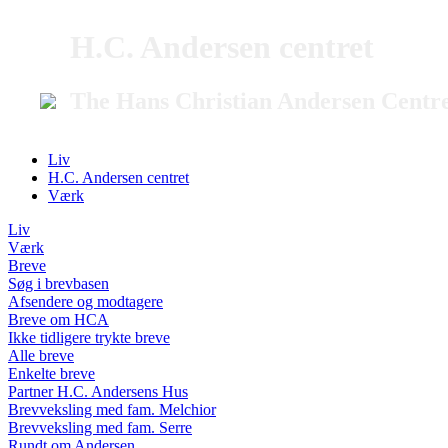
H.C. Andersen centret
The Hans Christian Andersen Centr
Liv
H.C. Andersen centret
Værk
Liv
Værk
Breve
Søg i brevbasen
Afsendere og modtagere
Breve om HCA
Ikke tidligere trykte breve
Alle breve
Enkelte breve
Partner H.C. Andersens Hus
Brevveksling med fam. Melchior
Brevveksling med fam. Serre
Rundt om Andersen