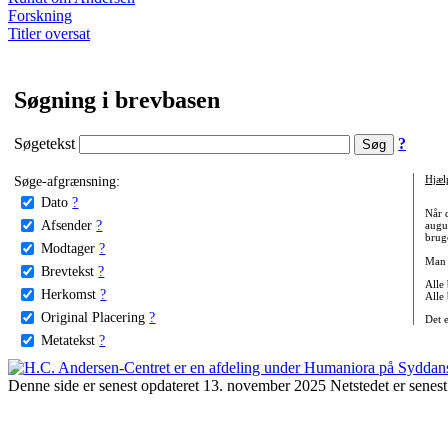
Forskning
Titler oversat
Søgning i brevbasen
Søgetekst
?
Søge-afgrænsning:
Hjæl
Dato
?
Når 
Afsender
?
augu
bruge
Modtager
?
Man 
Brevtekst
?
Alle
Herkomst
?
Alle
Original Placering
?
Det 
Metatekst
?
Denne side er senest opdateret 13. november 2025 Netstedet er senest