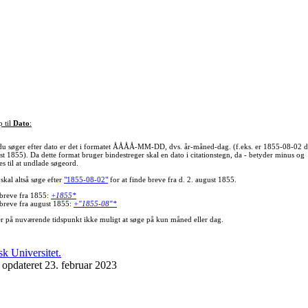
p til
Dato
:
du søger efter dato er det i formatet ÅÅÅÅ-MM-DD, dvs. år-måned-dag. (f.eks. er 1855-08-02 d
st 1855). Da dette format bruger bindestreger skal en dato i citationstegn, da - betyder minus og
s til at undlade søgeord.
skal altså søge efter
"1855-08-02"
for at finde breve fra d. 2. august 1855.
 breve fra 1855:
+1855*
 breve fra august 1855:
+"1855-08"*
er på nuværende tidspunkt ikke muligt at søge på kun måned eller dag.
 opdateret 23. februar 2023