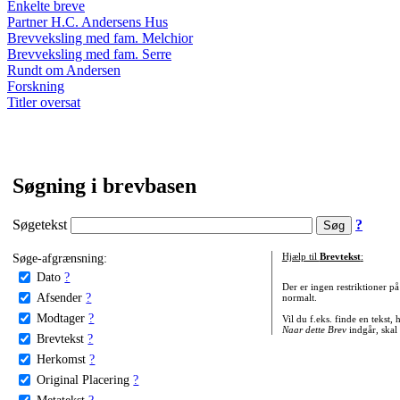
Enkelte breve
Partner H.C. Andersens Hus
Brevveksling med fam. Melchior
Brevveksling med fam. Serre
Rundt om Andersen
Forskning
Titler oversat
Søgning i brevbasen
Søgetekst
?
Søge-afgrænsning:
Hjælp til
Brevtekst
:
Dato
?
Der er ingen restriktioner p
Afsender
?
normalt.
Modtager
?
Vil du f.eks. finde en tekst,
Naar dette Brev
indgår, skal
Brevtekst
?
Herkomst
?
Original Placering
?
Metatekst
?