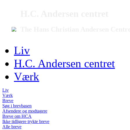
H.C. Andersen centret
The Hans Christian Andersen Centr
Liv
H.C. Andersen centret
Værk
Liv
Værk
Breve
Søg i brevbasen
Afsendere og modtagere
Breve om HCA
Ikke tidligere trykte breve
Alle breve