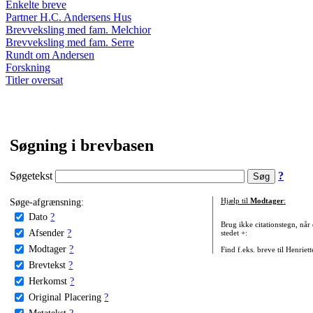
Enkelte breve
Partner H.C. Andersens Hus
Brevveksling med fam. Melchior
Brevveksling med fam. Serre
Rundt om Andersen
Forskning
Titler oversat
Søgning i brevbasen
Søgetekst
?
Søge-afgrænsning:
Hjælp til
Modtager
:
Dato
?
Brug ikke citationstegn, når
Afsender
?
stedet +:
Modtager
?
Find f.eks. breve til Henriet
Brevtekst
?
Herkomst
?
Original Placering
?
Metatekst
?