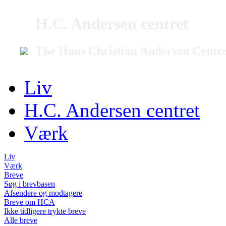
H.C. Andersen centret
The Hans Christian Andersen Centr
Liv
H.C. Andersen centret
Værk
Liv
Værk
Breve
Søg i brevbasen
Afsendere og modtagere
Breve om HCA
Ikke tidligere trykte breve
Alle breve