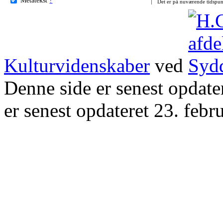
Det er på nuværende tidspun
Kulturvidenskaber
ved
Denne side er senest opdat
er senest opdateret 23. febr