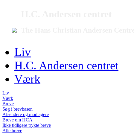
H.C. Andersen centret
The Hans Christian Andersen Centr
Liv
H.C. Andersen centret
Værk
Liv
Værk
Breve
Søg i brevbasen
Afsendere og modtagere
Breve om HCA
Ikke tidligere trykte breve
Alle breve