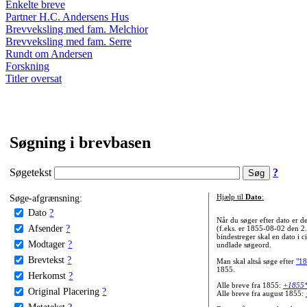
Enkelte breve
Partner H.C. Andersens Hus
Brevveksling med fam. Melchior
Brevveksling med fam. Serre
Rundt om Andersen
Forskning
Titler oversat
Søgning i brevbasen
Søgetekst
?
Søge-afgrænsning:
Hjælp til
Dato
:
Dato
?
Når du søger efter dato er
Afsender
?
(f.eks. er 1855-08-02 den 2
bindestreger skal en dato i c
Modtager
?
undlade søgeord.
Brevtekst
?
Man skal altså søge efter
"18
1855.
Herkomst
?
Alle breve fra 1855:
+1855
Original Placering
?
Alle breve fra august 1855:
Metatekst
?