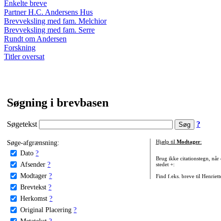
Enkelte breve
Partner H.C. Andersens Hus
Brevveksling med fam. Melchior
Brevveksling med fam. Serre
Rundt om Andersen
Forskning
Titler oversat
Søgning i brevbasen
Søgetekst
?
Søge-afgrænsning:
Hjælp til
Modtager
:
Dato
?
Brug ikke citationstegn, når
Afsender
?
stedet +:
Modtager
?
Find f.eks. breve til Henriet
Brevtekst
?
Herkomst
?
Original Placering
?
Metatekst
?