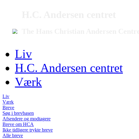
H.C. Andersen centret
The Hans Christian Andersen Centr
Liv
H.C. Andersen centret
Værk
Liv
Værk
Breve
Søg i brevbasen
Afsendere og modtagere
Breve om HCA
Ikke tidligere trykte breve
Alle breve