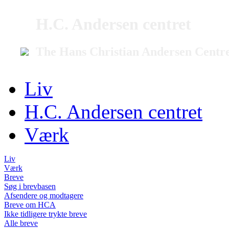
H.C. Andersen centret
The Hans Christian Andersen Centr
Liv
H.C. Andersen centret
Værk
Liv
Værk
Breve
Søg i brevbasen
Afsendere og modtagere
Breve om HCA
Ikke tidligere trykte breve
Alle breve