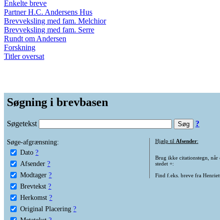
Enkelte breve
Partner H.C. Andersens Hus
Brevveksling med fam. Melchior
Brevveksling med fam. Serre
Rundt om Andersen
Forskning
Titler oversat
Søgning i brevbasen
Søgetekst
?
Søge-afgrænsning:
Hjælp til
Afsender
:
Dato
?
Brug ikke citationstegn, når
Afsender
?
stedet +:
Modtager
?
Find f.eks. breve fra Henrie
Brevtekst
?
Herkomst
?
Original Placering
?
Metatekst
?