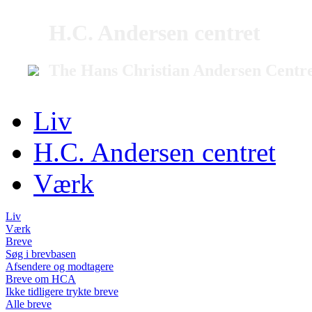
H.C. Andersen centret
The Hans Christian Andersen Centr
Liv
H.C. Andersen centret
Værk
Liv
Værk
Breve
Søg i brevbasen
Afsendere og modtagere
Breve om HCA
Ikke tidligere trykte breve
Alle breve