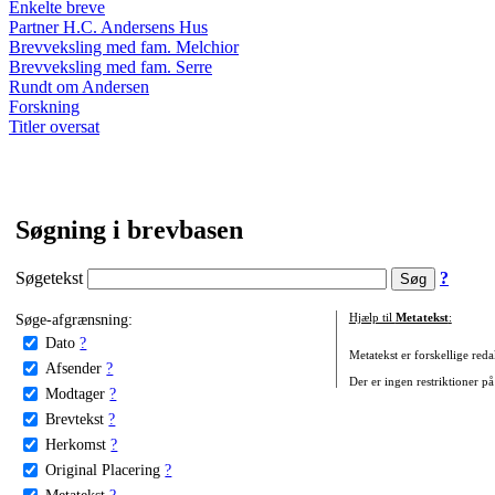
Enkelte breve
Partner H.C. Andersens Hus
Brevveksling med fam. Melchior
Brevveksling med fam. Serre
Rundt om Andersen
Forskning
Titler oversat
Søgning i brevbasen
Søgetekst
?
Søge-afgrænsning:
Hjælp til
Metatekst
:
Dato
?
Metatekst er forskellige reda
Afsender
?
Der er ingen restriktioner på
Modtager
?
Brevtekst
?
Herkomst
?
Original Placering
?
Metatekst
?