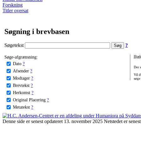
Forskning
Titler oversat
Søgning i brevbasen
Søgetekst
?
Søge-afgrænsning:
Hjæl
Dato
?
Der 
Afsender
?
Vil d
Modtager
?
søge
Brevtekst
?
Herkomst
?
Original Placering
?
Metatekst
?
Denne side er senest opdateret 13. november 2025 Netstedet er senest