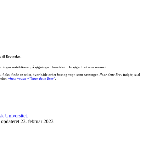
p til
Brevtekst
:
er ingen restriktioner på søgninger i brevtekst. Du søger blot som normalt.
u f.eks. finde en tekst, hvor både ordet
hest
og
vogn
samt sætningen
Naar dette Brev
indgår, skal
 efter
+hest +vogn +"Naar dette Brev"
.
 opdateret 23. februar 2023