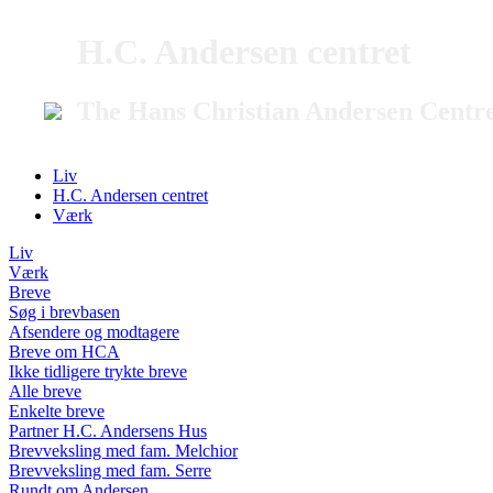
H.C. Andersen centret
The Hans Christian Andersen Centr
Liv
H.C. Andersen centret
Værk
Liv
Værk
Breve
Søg i brevbasen
Afsendere og modtagere
Breve om HCA
Ikke tidligere trykte breve
Alle breve
Enkelte breve
Partner H.C. Andersens Hus
Brevveksling med fam. Melchior
Brevveksling med fam. Serre
Rundt om Andersen