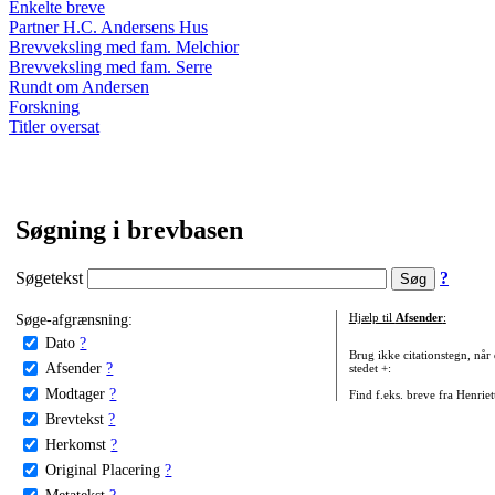
Enkelte breve
Partner H.C. Andersens Hus
Brevveksling med fam. Melchior
Brevveksling med fam. Serre
Rundt om Andersen
Forskning
Titler oversat
Søgning i brevbasen
Søgetekst
?
Søge-afgrænsning:
Hjælp til
Afsender
:
Dato
?
Brug ikke citationstegn, når
Afsender
?
stedet +:
Modtager
?
Find f.eks. breve fra Henrie
Brevtekst
?
Herkomst
?
Original Placering
?
Metatekst
?