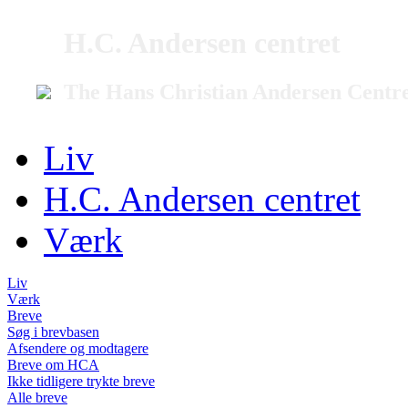
H.C. Andersen centret
The Hans Christian Andersen Centr
Liv
H.C. Andersen centret
Værk
Liv
Værk
Breve
Søg i brevbasen
Afsendere og modtagere
Breve om HCA
Ikke tidligere trykte breve
Alle breve