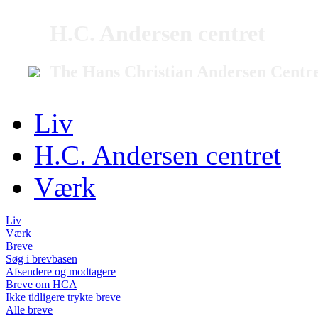
H.C. Andersen centret
The Hans Christian Andersen Centr
Liv
H.C. Andersen centret
Værk
Liv
Værk
Breve
Søg i brevbasen
Afsendere og modtagere
Breve om HCA
Ikke tidligere trykte breve
Alle breve