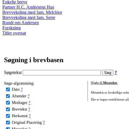
Enkelte breve
Partner H.C. Andersens Hus
Brevveksling med fam. Melchior
Brevveksling med fam. Serre
Rundt om Andersen
Forskning
Titler oversat
Søgning i brevbasen
Søgetekst
?
Søge-afgrænsning:
Hjælp til
Metatekst
:
Dato
?
Metatekst er forskellige reda
Afsender
?
Der er ingen restriktioner på
Modtager
?
Brevtekst
?
Herkomst
?
Original Placering
?
Metatekst
?