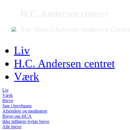
H.C. Andersen centret
The Hans Christian Andersen Centr
Liv
H.C. Andersen centret
Værk
Liv
Værk
Breve
Søg i brevbasen
Afsendere og modtagere
Breve om HCA
Ikke tidligere trykte breve
Alle breve