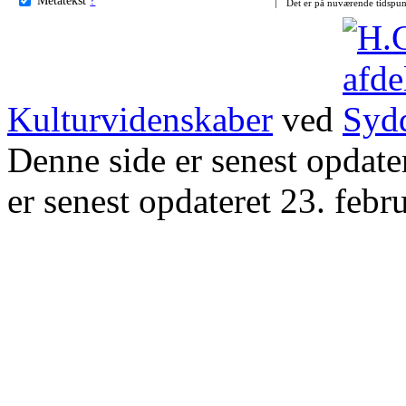
Det er på nuværende tidspun
Kulturvidenskaber
ved
Denne side er senest opdat
er senest opdateret 23. febr