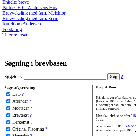
Enkelte breve
Partner H.C. Andersens Hus
Brevveksling med fam. Melchior
Brevveksling med fam. Serre
Rundt om Andersen
Forskning
Titler oversat
Søgning i brevbasen
Søgetekst
?
Søge-afgrænsning:
Hjælp til
Dato
:
Dato
?
Når du søger efter dato er
Afsender
?
(f.eks. er 1855-08-02 den 2
bindestreger skal en dato i c
Modtager
?
undlade søgeord.
Brevtekst
?
Man skal altså søge efter
"18
1855.
Herkomst
?
Alle breve fra 1855:
+1855
Original Placering
?
Alle breve fra august 1855:
Metatekst
?