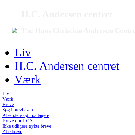
H.C. Andersen centret
The Hans Christian Andersen Centr
Liv
H.C. Andersen centret
Værk
Liv
Værk
Breve
Søg i brevbasen
Afsendere og modtagere
Breve om HCA
Ikke tidligere trykte breve
Alle breve