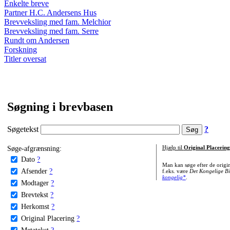
Enkelte breve
Partner H.C. Andersens Hus
Brevveksling med fam. Melchior
Brevveksling med fam. Serre
Rundt om Andersen
Forskning
Titler oversat
Søgning i brevbasen
Søgetekst
?
Søge-afgrænsning:
Hjælp til
Original Placering
Dato
?
Man kan søge efter de origi
Afsender
?
f.eks. være
Det Kongelige Bi
kongelig*
.
Modtager
?
Brevtekst
?
Herkomst
?
Original Placering
?
Metatekst
?