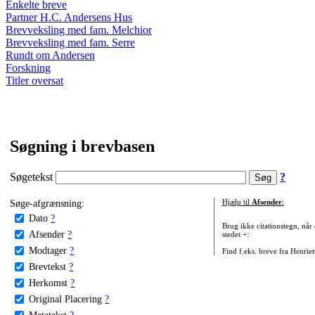
Enkelte breve
Partner H.C. Andersens Hus
Brevveksling med fam. Melchior
Brevveksling med fam. Serre
Rundt om Andersen
Forskning
Titler oversat
Søgning i brevbasen
Søgetekst
?
Søge-afgrænsning:
Hjælp til
Afsender
:
Dato
?
Brug ikke citationstegn, når
Afsender
?
stedet +:
Modtager
?
Find f.eks. breve fra Henrie
Brevtekst
?
Herkomst
?
Original Placering
?
Metatekst
?