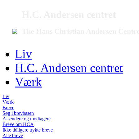
H.C. Andersen centret
The Hans Christian Andersen Centr
Liv
H.C. Andersen centret
Værk
Liv
Værk
Breve
Søg i brevbasen
Afsendere og modtagere
Breve om HCA
Ikke tidligere trykte breve
Alle breve