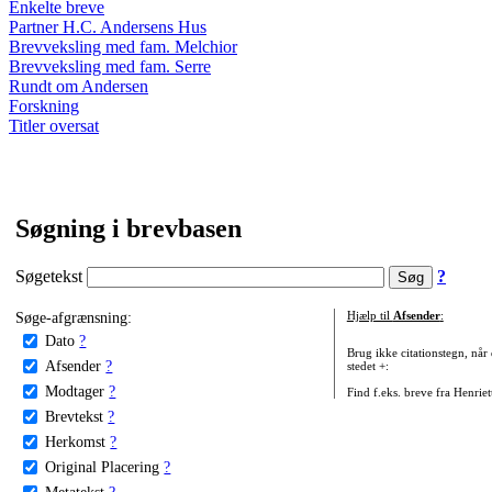
Enkelte breve
Partner H.C. Andersens Hus
Brevveksling med fam. Melchior
Brevveksling med fam. Serre
Rundt om Andersen
Forskning
Titler oversat
Søgning i brevbasen
Søgetekst
?
Søge-afgrænsning:
Hjælp til
Afsender
:
Dato
?
Brug ikke citationstegn, når
Afsender
?
stedet +:
Modtager
?
Find f.eks. breve fra Henrie
Brevtekst
?
Herkomst
?
Original Placering
?
Metatekst
?