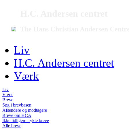
H.C. Andersen centret
The Hans Christian Andersen Centr
Liv
H.C. Andersen centret
Værk
Liv
Værk
Breve
Søg i brevbasen
Afsendere og modtagere
Breve om HCA
Ikke tidligere trykte breve
Alle breve