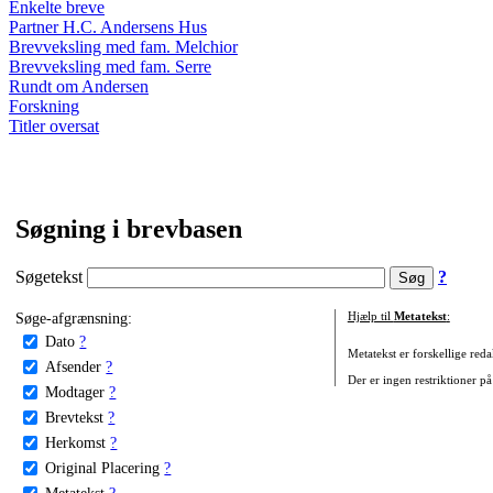
Enkelte breve
Partner H.C. Andersens Hus
Brevveksling med fam. Melchior
Brevveksling med fam. Serre
Rundt om Andersen
Forskning
Titler oversat
Søgning i brevbasen
Søgetekst
?
Søge-afgrænsning:
Hjælp til
Metatekst
:
Dato
?
Metatekst er forskellige reda
Afsender
?
Der er ingen restriktioner på
Modtager
?
Brevtekst
?
Herkomst
?
Original Placering
?
Metatekst
?