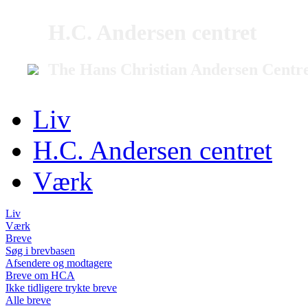
H.C. Andersen centret
The Hans Christian Andersen Centr
Liv
H.C. Andersen centret
Værk
Liv
Værk
Breve
Søg i brevbasen
Afsendere og modtagere
Breve om HCA
Ikke tidligere trykte breve
Alle breve