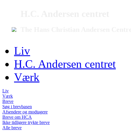
H.C. Andersen centret
The Hans Christian Andersen Centr
Liv
H.C. Andersen centret
Værk
Liv
Værk
Breve
Søg i brevbasen
Afsendere og modtagere
Breve om HCA
Ikke tidligere trykte breve
Alle breve