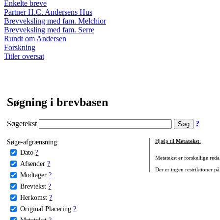
Enkelte breve
Partner H.C. Andersens Hus
Brevveksling med fam. Melchior
Brevveksling med fam. Serre
Rundt om Andersen
Forskning
Titler oversat
Søgning i brevbasen
Søgetekst
?
Søge-afgrænsning:
Hjælp til
Metatekst
:
Dato
?
Metatekst er forskellige reda
Afsender
?
Der er ingen restriktioner på
Modtager
?
Brevtekst
?
Herkomst
?
Original Placering
?
Metatekst
?