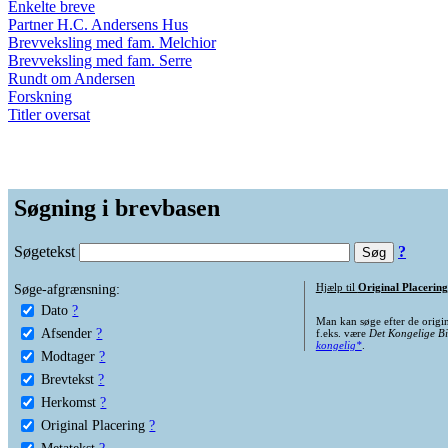
Enkelte breve
Partner H.C. Andersens Hus
Brevveksling med fam. Melchior
Brevveksling med fam. Serre
Rundt om Andersen
Forskning
Titler oversat
Søgning i brevbasen
Søgetekst
?
Søge-afgrænsning:
Hjælp til
Original Placering
Dato
?
Man kan søge efter de origi
Afsender
?
f.eks. være
Det Kongelige Bi
kongelig*
.
Modtager
?
Brevtekst
?
Herkomst
?
Original Placering
?
Metatekst
?