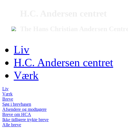
H.C. Andersen centret
The Hans Christian Andersen Centr
Liv
H.C. Andersen centret
Værk
Liv
Værk
Breve
Søg i brevbasen
Afsendere og modtagere
Breve om HCA
Ikke tidligere trykte breve
Alle breve