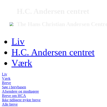
H.C. Andersen centret
The Hans Christian Andersen Centr
Liv
H.C. Andersen centret
Værk
Liv
Værk
Breve
Søg i brevbasen
Afsendere og modtagere
Breve om HCA
Ikke tidligere trykte breve
Alle breve