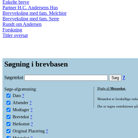
Enkelte breve
Partner H.C. Andersens Hus
Brevveksling med fam. Melchior
Brevveksling med fam. Serre
Rundt om Andersen
Forskning
Titler oversat
Søgning i brevbasen
Søgetekst
?
Søge-afgrænsning:
Hjælp til
Metatekst
:
Dato
?
Metatekst er forskellige reda
Afsender
?
Der er ingen restriktioner på
Modtager
?
Brevtekst
?
Herkomst
?
Original Placering
?
Metatekst
?