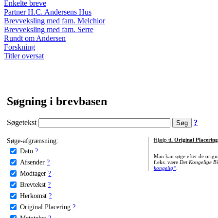
Enkelte breve
Partner H.C. Andersens Hus
Brevveksling med fam. Melchior
Brevveksling med fam. Serre
Rundt om Andersen
Forskning
Titler oversat
Søgning i brevbasen
Søgetekst
?
Søge-afgrænsning:
Hjælp til
Original Placering
Dato
?
Man kan søge efter de origi
Afsender
?
f.eks. være
Det Kongelige Bi
kongelig*
.
Modtager
?
Brevtekst
?
Herkomst
?
Original Placering
?
Metatekst
?