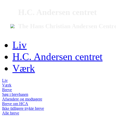
H.C. Andersen centret
The Hans Christian Andersen Centr
Liv
H.C. Andersen centret
Værk
Liv
Værk
Breve
Søg i brevbasen
Afsendere og modtagere
Breve om HCA
Ikke tidligere trykte breve
Alle breve