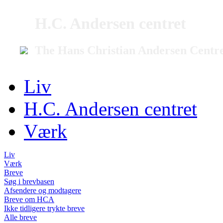
H.C. Andersen centret
The Hans Christian Andersen Centr
Liv
H.C. Andersen centret
Værk
Liv
Værk
Breve
Søg i brevbasen
Afsendere og modtagere
Breve om HCA
Ikke tidligere trykte breve
Alle breve