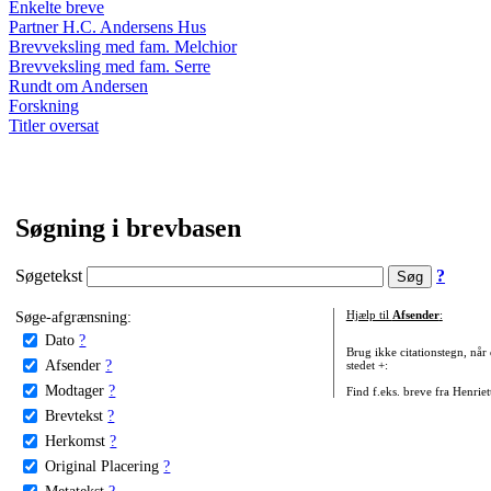
Enkelte breve
Partner H.C. Andersens Hus
Brevveksling med fam. Melchior
Brevveksling med fam. Serre
Rundt om Andersen
Forskning
Titler oversat
Søgning i brevbasen
Søgetekst
?
Søge-afgrænsning:
Hjælp til
Afsender
:
Dato
?
Brug ikke citationstegn, når
Afsender
?
stedet +:
Modtager
?
Find f.eks. breve fra Henrie
Brevtekst
?
Herkomst
?
Original Placering
?
Metatekst
?