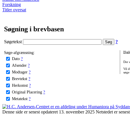
Forskning
Titler oversat
Søgning i brevbasen
Søgetekst
?
Søge-afgrænsning:
Hjæl
Dato
?
Der 
Afsender
?
Vil d
Modtager
?
søge
Brevtekst
?
Herkomst
?
Original Placering
?
Metatekst
?
Denne side er senest opdateret 13. november 2025 Netstedet er senest