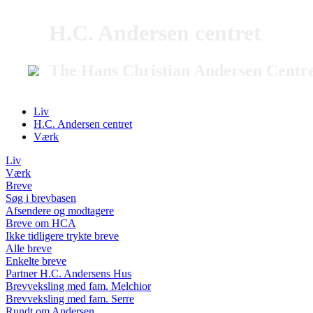
H.C. Andersen centret
The Hans Christian Andersen Centr
Liv
H.C. Andersen centret
Værk
Liv
Værk
Breve
Søg i brevbasen
Afsendere og modtagere
Breve om HCA
Ikke tidligere trykte breve
Alle breve
Enkelte breve
Partner H.C. Andersens Hus
Brevveksling med fam. Melchior
Brevveksling med fam. Serre
Rundt om Andersen