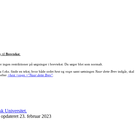
p til
Brevtekst
:
er ingen restriktioner på søgninger i brevtekst. Du søger blot som normalt.
u f.eks. finde en tekst, hvor både ordet
hest
og
vogn
samt sætningen
Naar dette Brev
indgår, skal
 efter
+hest +vogn +"Naar dette Brev"
.
 opdateret 23. februar 2023