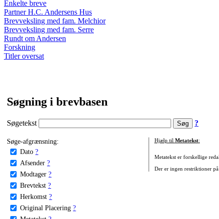
Enkelte breve
Partner H.C. Andersens Hus
Brevveksling med fam. Melchior
Brevveksling med fam. Serre
Rundt om Andersen
Forskning
Titler oversat
Søgning i brevbasen
Søgetekst
?
Søge-afgrænsning:
Hjælp til
Metatekst
:
Dato
?
Metatekst er forskellige reda
Afsender
?
Der er ingen restriktioner på
Modtager
?
Brevtekst
?
Herkomst
?
Original Placering
?
Metatekst
?