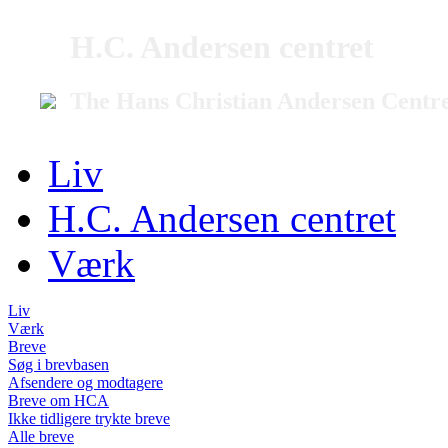
H.C. Andersen centret
The Hans Christian Andersen Centr
Liv
H.C. Andersen centret
Værk
Liv
Værk
Breve
Søg i brevbasen
Afsendere og modtagere
Breve om HCA
Ikke tidligere trykte breve
Alle breve