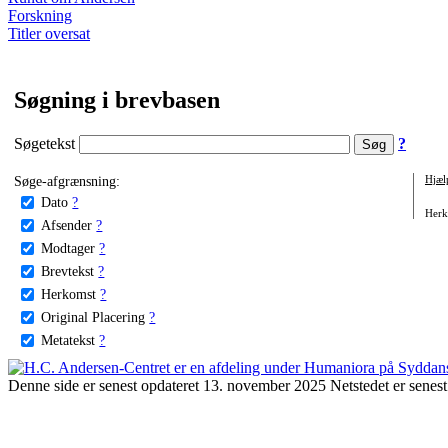
Forskning
Titler oversat
Søgning i brevbasen
Søgetekst
?
Søge-afgrænsning:
Hjæl
Dato
?
Herko
Afsender
?
Modtager
?
Brevtekst
?
Herkomst
?
Original Placering
?
Metatekst
?
Denne side er senest opdateret 13. november 2025 Netstedet er senest