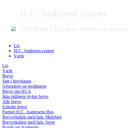
H.C. Andersen centret
The Hans Christian Andersen Centr
Liv
H.C. Andersen centret
Værk
Liv
Værk
Breve
Søg i brevbasen
Afsendere og modtagere
Breve om HCA
Ikke tidligere trykte breve
Alle breve
Enkelte breve
Partner H.C. Andersens Hus
Brevveksling med fam. Melchior
Brevveksling med fam. Serre
Rundt om Andersen