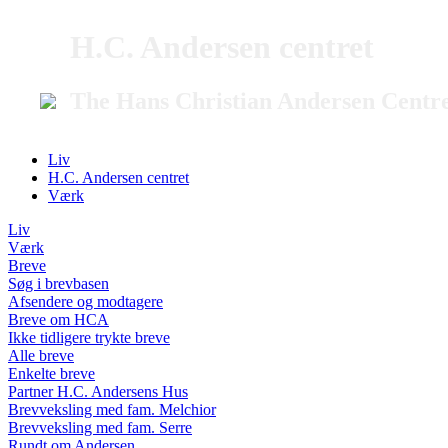
H.C. Andersen centret
The Hans Christian Andersen Centr
Liv
H.C. Andersen centret
Værk
Liv
Værk
Breve
Søg i brevbasen
Afsendere og modtagere
Breve om HCA
Ikke tidligere trykte breve
Alle breve
Enkelte breve
Partner H.C. Andersens Hus
Brevveksling med fam. Melchior
Brevveksling med fam. Serre
Rundt om Andersen