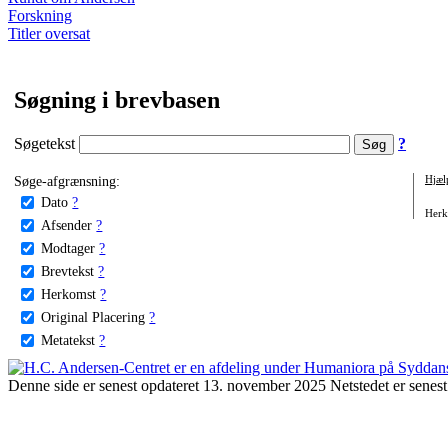
Forskning
Titler oversat
Søgning i brevbasen
Søgetekst
?
Søge-afgrænsning:
Hjæl
Dato
?
Herko
Afsender
?
Modtager
?
Brevtekst
?
Herkomst
?
Original Placering
?
Metatekst
?
Denne side er senest opdateret 13. november 2025 Netstedet er senest