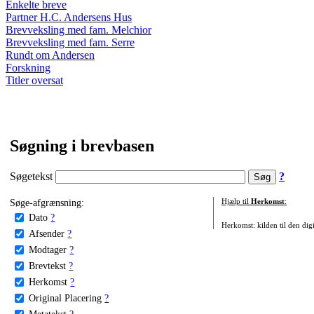
Enkelte breve
Partner H.C. Andersens Hus
Brevveksling med fam. Melchior
Brevveksling med fam. Serre
Rundt om Andersen
Forskning
Titler oversat
Søgning i brevbasen
Søgetekst
?
Søge-afgrænsning:
Hjælp til
Herkomst
:
Dato
?
Herkomst: kilden til den digi
Afsender
?
Modtager
?
Brevtekst
?
Herkomst
?
Original Placering
?
Metatekst
?