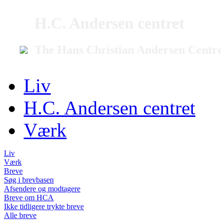
H.C. Andersen centret
The Hans Christian Andersen Centr
Liv
H.C. Andersen centret
Værk
Liv
Værk
Breve
Søg i brevbasen
Afsendere og modtagere
Breve om HCA
Ikke tidligere trykte breve
Alle breve