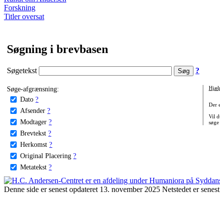
Forskning
Titler oversat
Søgning i brevbasen
Søgetekst
?
Søge-afgrænsning:
Hjæl
Dato
?
Der 
Afsender
?
Vil d
Modtager
?
søge
Brevtekst
?
Herkomst
?
Original Placering
?
Metatekst
?
Denne side er senest opdateret 13. november 2025 Netstedet er senest