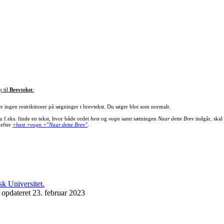
p til
Brevtekst
:
er ingen restriktioner på søgninger i brevtekst. Du søger blot som normalt.
u f.eks. finde en tekst, hvor både ordet
hest
og
vogn
samt sætningen
Naar dette Brev
indgår, skal
 efter
+hest +vogn +"Naar dette Brev"
.
 opdateret 23. februar 2023