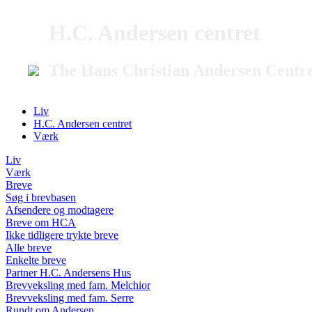
H.C. Andersen centret
The Hans Christian Andersen Centr
Liv
H.C. Andersen centret
Værk
Liv
Værk
Breve
Søg i brevbasen
Afsendere og modtagere
Breve om HCA
Ikke tidligere trykte breve
Alle breve
Enkelte breve
Partner H.C. Andersens Hus
Brevveksling med fam. Melchior
Brevveksling med fam. Serre
Rundt om Andersen