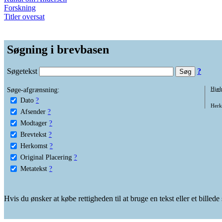
Forskning
Titler oversat
Søgning i brevbasen
Søgetekst
?
Søge-afgrænsning:
Hjæl
Dato
?
Herko
Afsender
?
Modtager
?
Brevtekst
?
Herkomst
?
Original Placering
?
Metatekst
?
Hvis du ønsker at købe rettigheden til at bruge en tekst eller et billed