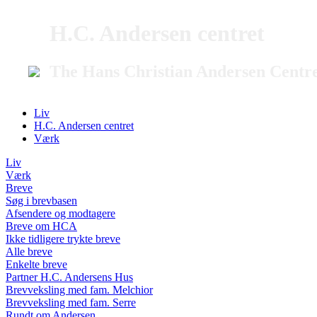
H.C. Andersen centret
The Hans Christian Andersen Centr
Liv
H.C. Andersen centret
Værk
Liv
Værk
Breve
Søg i brevbasen
Afsendere og modtagere
Breve om HCA
Ikke tidligere trykte breve
Alle breve
Enkelte breve
Partner H.C. Andersens Hus
Brevveksling med fam. Melchior
Brevveksling med fam. Serre
Rundt om Andersen