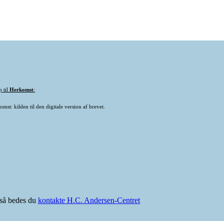
p til
Herkomst
:
mst: kilden til den digitale version af brevet.
e så bedes du
kontakte H.C. Andersen-Centret