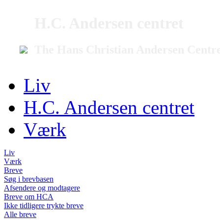
H.C. Andersen centret
The Hans Christian Andersen Centr
Liv
H.C. Andersen centret
Værk
Liv
Værk
Breve
Søg i brevbasen
Afsendere og modtagere
Breve om HCA
Ikke tidligere trykte breve
Alle breve