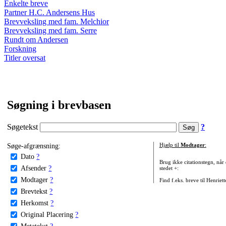
Enkelte breve
Partner H.C. Andersens Hus
Brevveksling med fam. Melchior
Brevveksling med fam. Serre
Rundt om Andersen
Forskning
Titler oversat
Søgning i brevbasen
Søgetekst
?
Søge-afgrænsning:
Hjælp til
Modtager
:
Dato
?
Brug ikke citationstegn, når
Afsender
?
stedet +:
Modtager
?
Find f.eks. breve til Henriet
Brevtekst
?
Herkomst
?
Original Placering
?
Metatekst
?