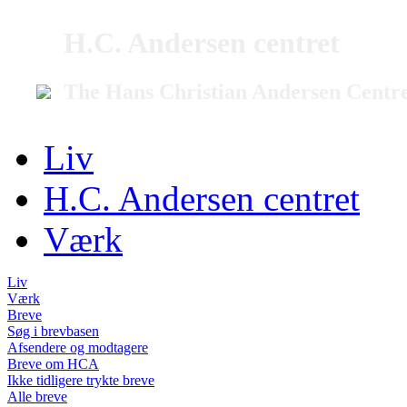
H.C. Andersen centret
The Hans Christian Andersen Centr
Liv
H.C. Andersen centret
Værk
Liv
Værk
Breve
Søg i brevbasen
Afsendere og modtagere
Breve om HCA
Ikke tidligere trykte breve
Alle breve