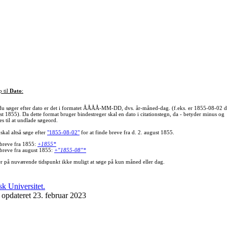
p til
Dato
:
du søger efter dato er det i formatet ÅÅÅÅ-MM-DD, dvs. år-måned-dag. (f.eks. er 1855-08-02 d
st 1855). Da dette format bruger bindestreger skal en dato i citationstegn, da - betyder minus og
s til at undlade søgeord.
skal altså søge efter
"1855-08-02"
for at finde breve fra d. 2. august 1855.
 breve fra 1855:
+1855*
 breve fra august 1855:
+"1855-08"*
er på nuværende tidspunkt ikke muligt at søge på kun måned eller dag.
 opdateret 23. februar 2023