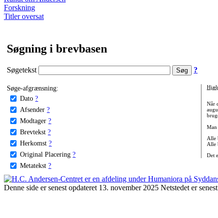
Forskning
Titler oversat
Søgning i brevbasen
Søgetekst
?
Søge-afgrænsning:
Hjæl
Dato
?
Når 
Afsender
?
augu
bruge
Modtager
?
Man 
Brevtekst
?
Alle
Herkomst
?
Alle
Original Placering
?
Det 
Metatekst
?
Denne side er senest opdateret 13. november 2025 Netstedet er senest