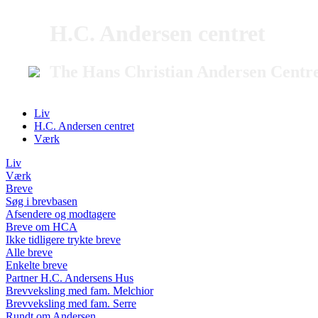
H.C. Andersen centret
The Hans Christian Andersen Centr
Liv
H.C. Andersen centret
Værk
Liv
Værk
Breve
Søg i brevbasen
Afsendere og modtagere
Breve om HCA
Ikke tidligere trykte breve
Alle breve
Enkelte breve
Partner H.C. Andersens Hus
Brevveksling med fam. Melchior
Brevveksling med fam. Serre
Rundt om Andersen