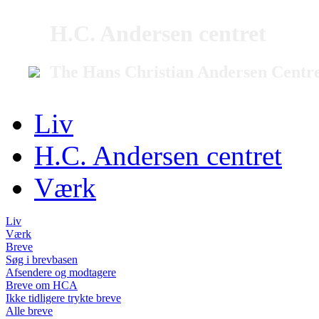
H.C. Andersen centret
The Hans Christian Andersen Centr
Liv
H.C. Andersen centret
Værk
Liv
Værk
Breve
Søg i brevbasen
Afsendere og modtagere
Breve om HCA
Ikke tidligere trykte breve
Alle breve