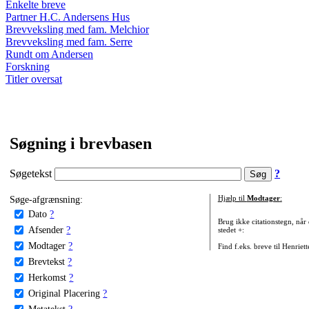
Enkelte breve
Partner H.C. Andersens Hus
Brevveksling med fam. Melchior
Brevveksling med fam. Serre
Rundt om Andersen
Forskning
Titler oversat
Søgning i brevbasen
Søgetekst
?
Søge-afgrænsning:
Hjælp til
Modtager
:
Dato
?
Brug ikke citationstegn, når
Afsender
?
stedet +:
Modtager
?
Find f.eks. breve til Henriet
Brevtekst
?
Herkomst
?
Original Placering
?
Metatekst
?