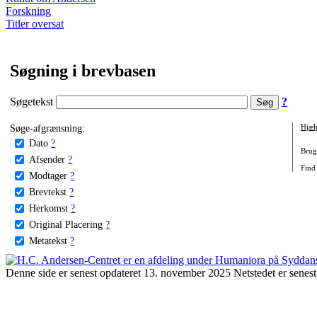
Forskning
Titler oversat
Søgning i brevbasen
Søgetekst
?
Søge-afgrænsning:
Hjæl
Dato
?
Brug 
Afsender
?
Find
Modtager
?
Brevtekst
?
Herkomst
?
Original Placering
?
Metatekst
?
Denne side er senest opdateret 13. november 2025 Netstedet er senest