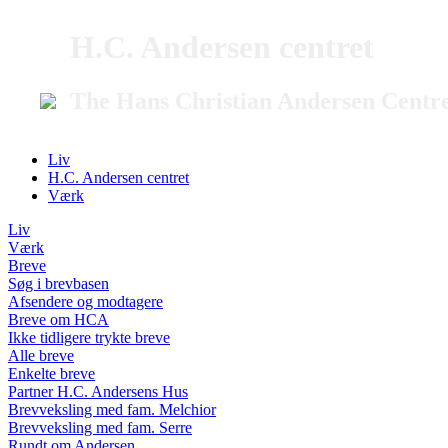
H.C. Andersen centret
The Hans Christian Andersen Centr
Liv
H.C. Andersen centret
Værk
Liv
Værk
Breve
Søg i brevbasen
Afsendere og modtagere
Breve om HCA
Ikke tidligere trykte breve
Alle breve
Enkelte breve
Partner H.C. Andersens Hus
Brevveksling med fam. Melchior
Brevveksling med fam. Serre
Rundt om Andersen