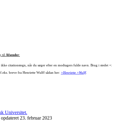
p til
Afsender
:
ikke citationstegn, når du søger efter en modtagers fulde navn. Brug i stedet +:
 f.eks. breve fra Henriette Wulff sådan her:
+Henriette +Wulff
.
 opdateret 23. februar 2023