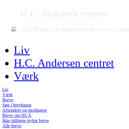
H.C. Andersen centret
The Hans Christian Andersen Centr
Liv
H.C. Andersen centret
Værk
Liv
Værk
Breve
Søg i brevbasen
Afsendere og modtagere
Breve om HCA
Ikke tidligere trykte breve
Alle breve