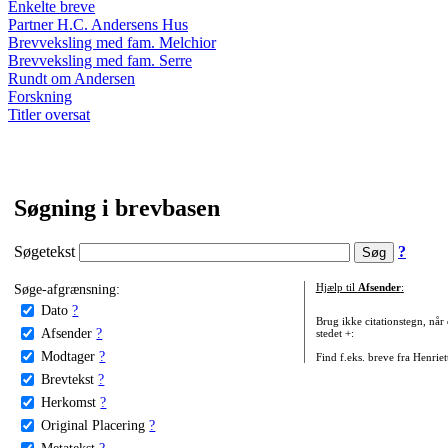
Enkelte breve
Partner H.C. Andersens Hus
Brevveksling med fam. Melchior
Brevveksling med fam. Serre
Rundt om Andersen
Forskning
Titler oversat
Søgning i brevbasen
Søgetekst
?
Søge-afgrænsning:
Hjælp til
Afsender
:
Dato
?
Brug ikke citationstegn, når
Afsender
?
stedet +:
Modtager
?
Find f.eks. breve fra Henrie
Brevtekst
?
Herkomst
?
Original Placering
?
Metatekst
?