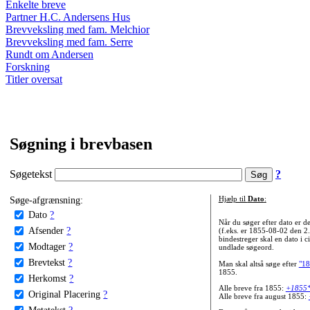
Enkelte breve
Partner H.C. Andersens Hus
Brevveksling med fam. Melchior
Brevveksling med fam. Serre
Rundt om Andersen
Forskning
Titler oversat
Søgning i brevbasen
Søgetekst
?
Søge-afgrænsning:
Hjælp til
Dato
:
Dato
?
Når du søger efter dato er
Afsender
?
(f.eks. er 1855-08-02 den 2
bindestreger skal en dato i c
Modtager
?
undlade søgeord.
Brevtekst
?
Man skal altså søge efter
"18
1855.
Herkomst
?
Alle breve fra 1855:
+1855
Original Placering
?
Alle breve fra august 1855:
Metatekst
?