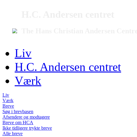
H.C. Andersen centret
The Hans Christian Andersen Centr
Liv
H.C. Andersen centret
Værk
Liv
Værk
Breve
Søg i brevbasen
Afsendere og modtagere
Breve om HCA
Ikke tidligere trykte breve
Alle breve