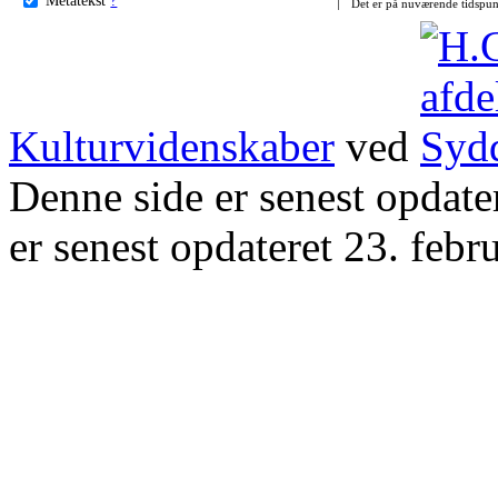
Det er på nuværende tidspun
Kulturvidenskaber
ved
Denne side er senest opdat
er senest opdateret 23. febr