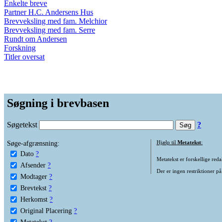
Enkelte breve
Partner H.C. Andersens Hus
Brevveksling med fam. Melchior
Brevveksling med fam. Serre
Rundt om Andersen
Forskning
Titler oversat
Søgning i brevbasen
Søgetekst
?
Søge-afgrænsning:
Hjælp til
Metatekst
:
Dato
?
Metatekst er forskellige reda
Afsender
?
Der er ingen restriktioner på
Modtager
?
Brevtekst
?
Herkomst
?
Original Placering
?
Metatekst
?