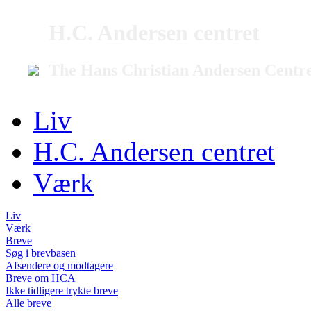
H.C. Andersen centret
The Hans Christian Andersen Centr
Liv
H.C. Andersen centret
Værk
Liv
Værk
Breve
Søg i brevbasen
Afsendere og modtagere
Breve om HCA
Ikke tidligere trykte breve
Alle breve