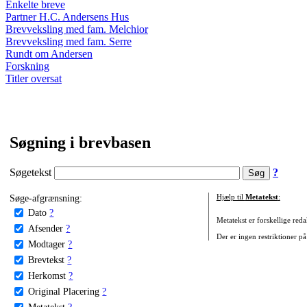
Enkelte breve
Partner H.C. Andersens Hus
Brevveksling med fam. Melchior
Brevveksling med fam. Serre
Rundt om Andersen
Forskning
Titler oversat
Søgning i brevbasen
Søgetekst
?
Søge-afgrænsning:
Hjælp til
Metatekst
:
Dato
?
Metatekst er forskellige reda
Afsender
?
Der er ingen restriktioner på
Modtager
?
Brevtekst
?
Herkomst
?
Original Placering
?
Metatekst
?