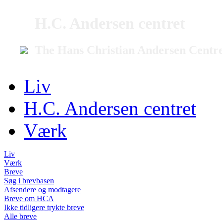
H.C. Andersen centret
The Hans Christian Andersen Centr
Liv
H.C. Andersen centret
Værk
Liv
Værk
Breve
Søg i brevbasen
Afsendere og modtagere
Breve om HCA
Ikke tidligere trykte breve
Alle breve